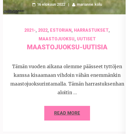
16 elokuun 2022
marianne.kolu
,
,
,
,
2021-
2022
ESTORIAN
HARRASTUKSET
,
MAASTOJUOKSU
UUTISET
MAASTOJUOKSU-UUTISIA
Tämän vuoden aikana olemme päässeet tyttöjen
kanssa kisaamaan vihdoin vähän enemmänkin
maastojuoksurintamalla. Tämän harrastuksenhan
aloitin …
READ MORE