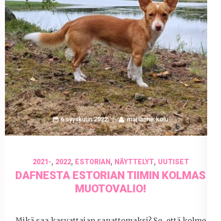
6 syyskuun 2022
marianne.kolu
,
,
,
,
2021-
2022
ESTORIAN
NÄYTTELYT
UUTISET
DAFNESTA ESTORIAN TIIMIN KOLMAS
MUOTOVALIO!
Mikä saa kasvattajan sanattomaksi? Se, että kolme