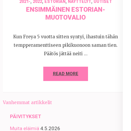
,
,
,
,
2021-
2022
ESTORIAN
NÄYTTELYT
UUTISET
ENSIMMÄINEN ESTORIAN-
MUOTOVALIO
Kun Freya 5 vuotta sitten syntyi, ihastuin tähän
tempperamenttiseen pikikuonoon saman tien.
Päätös jättää neiti …
READ MORE
Artikkelien
Vanhemmat artikkelit
selaus
PÄIVITYKSET
Muita eläimiä
4.5.2026