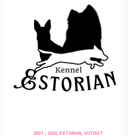
25 huhtikuun 2024
marianne.kolu
,
,
,
2021-
2024
ESTORIAN
UUTISET