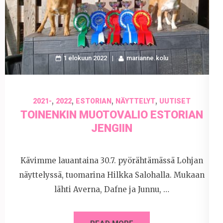
1 elokuun 2022
marianne.kolu
,
,
,
,
2021-
2022
ESTORIAN
NÄYTTELYT
UUTISET
TOINENKIN MUOTOVALIO ESTORIAN
JENGIIN
Kävimme lauantaina 30.7. pyörähtämässä Lohjan
näyttelyssä, tuomarina Hilkka Salohalla. Mukaan
lähti Averna, Dafne ja Junnu, …