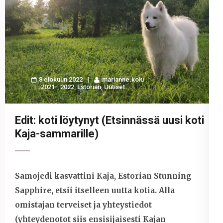
8 elokuun 2022
marianne.kolu
2021-
,
2022
,
Estorian
,
Uutiset
Edit: koti löytynyt (Etsinnässä uusi koti
Kaja-sammarille)
Samojedi kasvattini Kaja, Estorian Stunning
Sapphire, etsii itselleen uutta kotia. Alla
omistajan terveiset ja yhteystiedot
(yhteydenotot siis ensisijaisesti Kajan