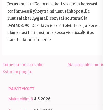
Jos uskot, että Kajan uusi koti voisi olla kanssasi
ota ihmeessä yhteyttä minuun sähköpostilla
ruut.salakari@gmail.com
tai soittamalla
0451408590
. Olisi kiva jos esittelet itsesi ja kerrot
elämästäsi heti ensimmäisessä viestissä!Kiitos
kaikille kiinnostuneille
Artikkelien
Toinenkin muotovalio
Maastojuoksu-uutisia
selaus
Estorian jengiin
PÄIVITYKSET
Muita eläimiä
4.5.2026