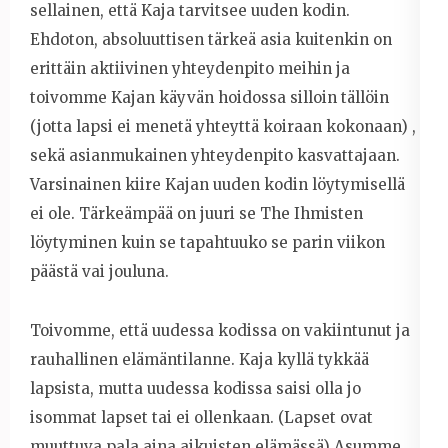
sellainen, että Kaja tarvitsee uuden kodin.
Ehdoton, absoluuttisen tärkeä asia kuitenkin on
erittäin aktiivinen yhteydenpito meihin ja
toivomme Kajan käyvän hoidossa silloin tällöin
(jotta lapsi ei menetä yhteyttä koiraan kokonaan) ,
sekä asianmukainen yhteydenpito kasvattajaan.
Varsinainen kiire Kajan uuden kodin löytymisellä
ei ole. Tärkeämpää on juuri se The Ihmisten
löytyminen kuin se tapahtuuko se parin viikon
päästä vai jouluna.
Toivomme, että uudessa kodissa on vakiintunut ja
rauhallinen elämäntilanne. Kaja kyllä tykkää
lapsista, mutta uudessa kodissa saisi olla jo
isommat lapset tai ei ollenkaan. (Lapset ovat
muuttuva pala aina aikuisten elämässä) Asumme