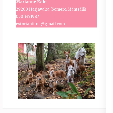
Marianne Kolu
29200 Harjavalta (Somero/Mäntsälä)
050 3471987
estoriantiimi@gmail.com