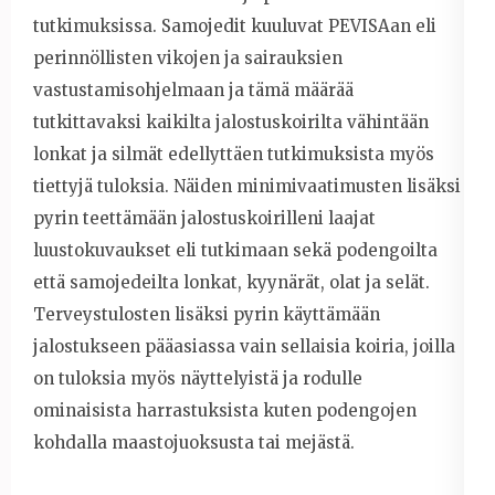
tutkimuksissa. Samojedit kuuluvat PEVISAan eli
perinnöllisten vikojen ja sairauksien
vastustamisohjelmaan ja tämä määrää
tutkittavaksi kaikilta jalostuskoirilta vähintään
lonkat ja silmät edellyttäen tutkimuksista myös
tiettyjä tuloksia. Näiden minimivaatimusten lisäksi
pyrin teettämään jalostuskoirilleni laajat
luustokuvaukset eli tutkimaan sekä podengoilta
että samojedeilta lonkat, kyynärät, olat ja selät.
Terveystulosten lisäksi pyrin käyttämään
jalostukseen pääasiassa vain sellaisia koiria, joilla
on tuloksia myös näyttelyistä ja rodulle
ominaisista harrastuksista kuten podengojen
kohdalla maastojuoksusta tai mejästä.