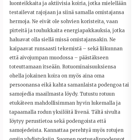
luonteikkaita ja aktiivisia koiria, jotka mielellään
testailevat rajojaan ja siinä samalla omistajansa
hermoja. Ne eivät ole sohvien koristeita, vaan
pirteitä ja touhukkaita energiapakkauksia, jotka
haluavat olla siellä missä omistajansakin. Ne
kaipaavat runsaasti tekemistä – sekä liikunnan
että aivojumpan muodossa – päästäkseen
toteuttamaan itseään. Rotuominaisuuksiensa
ohella jokainen koira on myös aina oma
persoonansa eikä kahta samanlaista podengoa tai
samojedia maailmasta löydy. Tutustu rotuun
etukäteen mahdollisimman hyvin lukemalla ja
tapaamalla rodun yksilöitä livenä. Tältä sivulta
löytyy perustietoa sekä podengoista että
samojedeista. Kannattaa perehtyä myös rotujen
omiin yhdistyksiin,
Suomen portugalinpodengot