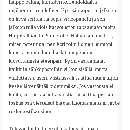
helppo palata, kun käyn kotiehdokkaita
myöhemmin uudelleen läpi. Sähköpostin jälkeen
on hyvä soittaa tai sopia videopuhelu ja sen
jälkeen tulla vielä kasvotusten tapaamaan meitä
Harjavaltaan tai Somerolle. Haluan aina nähdä,
miten potentiaalinen koti toimii oman laumani
kanssa, ennen kuin harkitsen pennun
luovuttamista eteenpäin. Pyrin vastaamaan
kaikkiin sähköposteihin viikon sisällä, mutta
valitettavan usein vastausväli saattaa muun arjen
keskellä venähtää pidemmäksi. Jos vastausta ei
kuulu, voi laittaa uutta viestiä tai soittaa perään.
Joskus osa viesteistä katoaa huomaamattani myös
roskapostikansioon.
Tulevan kodin tulee olla valmis pitämään