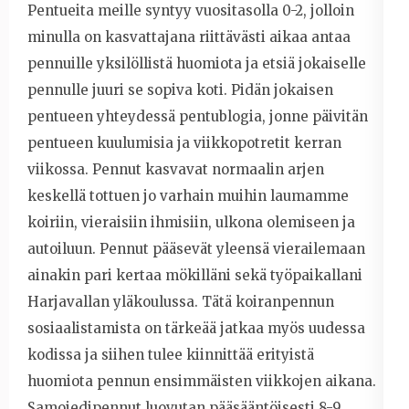
Pentueita meille syntyy vuositasolla 0-2, jolloin
minulla on kasvattajana riittävästi aikaa antaa
pennuille yksilöllistä huomiota ja etsiä jokaiselle
pennulle juuri se sopiva koti. Pidän jokaisen
pentueen yhteydessä pentublogia, jonne päivitän
pentueen kuulumisia ja viikkopotretit kerran
viikossa. Pennut kasvavat normaalin arjen
keskellä tottuen jo varhain muihin laumamme
koiriin, vieraisiin ihmisiin, ulkona olemiseen ja
autoiluun. Pennut pääsevät yleensä vierailemaan
ainakin pari kertaa mökilläni sekä työpaikallani
Harjavallan yläkoulussa. Tätä koiranpennun
sosiaalistamista on tärkeää jatkaa myös uudessa
kodissa ja siihen tulee kiinnittää erityistä
huomiota pennun ensimmäisten viikkojen aikana.
Samojedipennut luovutan pääsääntöisesti 8-9