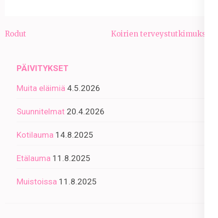
Artikkelien
Rodut
Koirien terveystutkimukset
selaus
PÄIVITYKSET
Muita eläimiä
4.5.2026
Suunnitelmat
20.4.2026
Kotilauma
14.8.2025
Etälauma
11.8.2025
Muistoissa
11.8.2025