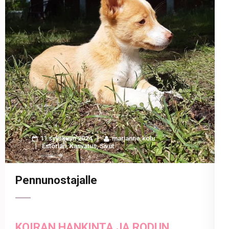
11 syyskuun 2024
marianne.kolu
Estorian
,
Kasvatus
,
Sivut
Pennunostajalle
KOIRAN HANKINTA JA RODUN