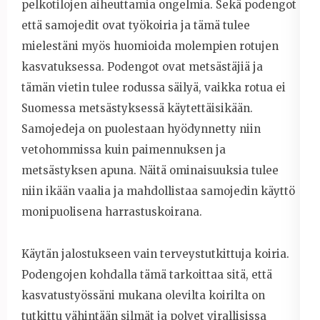
pelkotilojen aiheuttamia ongelmia. Sekä podengot
että samojedit ovat työkoiria ja tämä tulee
mielestäni myös huomioida molempien rotujen
kasvatuksessa. Podengot ovat metsästäjiä ja
tämän vietin tulee rodussa säilyä, vaikka rotua ei
Suomessa metsästyksessä käytettäisikään.
Samojedeja on puolestaan hyödynnetty niin
vetohommissa kuin paimennuksen ja
metsästyksen apuna. Näitä ominaisuuksia tulee
niin ikään vaalia ja mahdollistaa samojedin käyttö
monipuolisena harrastuskoirana.
Käytän jalostukseen vain terveystutkittuja koiria.
Podengojen kohdalla tämä tarkoittaa sitä, että
kasvatustyössäni mukana olevilta koirilta on
tutkittu vähintään silmät ja polvet virallisissa