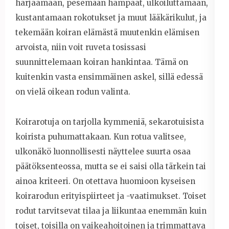
harjaamaan, pesemään hampaat, ulkoiluttamaan,
kustantamaan rokotukset ja muut lääkärikulut, ja
tekemään koiran elämästä muutenkin elämisen
arvoista, niin voit ruveta tosissasi
suunnittelemaan koiran hankintaa. Tämä on
kuitenkin vasta ensimmäinen askel, sillä edessä
on vielä oikean rodun valinta.
Koirarotuja on tarjolla kymmeniä, sekarotuisista
koirista puhumattakaan. Kun rotua valitsee,
ulkonäkö luonnollisesti näyttelee suurta osaa
päätöksenteossa, mutta se ei saisi olla tärkein tai
ainoa kriteeri. On otettava huomioon kyseisen
koirarodun erityispiirteet ja -vaatimukset. Toiset
rodut tarvitsevat tilaa ja liikuntaa enemmän kuin
toiset, toisilla on vaikeahoitoinen ja trimmattava