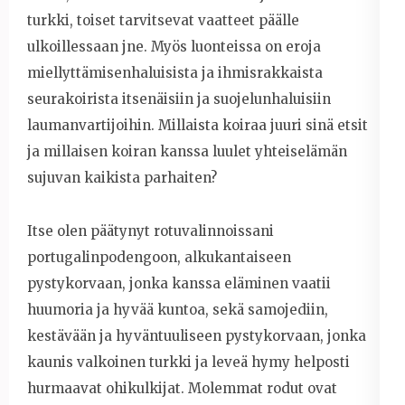
turkki, toiset tarvitsevat vaatteet päälle
ulkoillessaan jne. Myös luonteissa on eroja
miellyttämisenhaluisista ja ihmisrakkaista
seurakoirista itsenäisiin ja suojelunhaluisiin
laumanvartijoihin. Millaista koiraa juuri sinä etsit
ja millaisen koiran kanssa luulet yhteiselämän
sujuvan kaikista parhaiten?
Itse olen päätynyt rotuvalinnoissani
portugalinpodengoon, alkukantaiseen
pystykorvaan, jonka kanssa eläminen vaatii
huumoria ja hyvää kuntoa, sekä samojediin,
kestävään ja hyväntuuliseen pystykorvaan, jonka
kaunis valkoinen turkki ja leveä hymy helposti
hurmaavat ohikulkijat. Molemmat rodut ovat