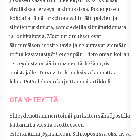
Jokaisen kasvattini tulee käydä 12-24 kk iässä
virallisissa terveystutkimuksissa. Podengojen
kohdalla tämä tarkoittaa vähintään polvien ja
silmien tutkimista, samojedeilla silmätutkimusta
ja lonkkakuvia. Muut tutkimukset ovat
äärimmäisen suositeltavia ja ne auttavat viemään
rodun kasvatustyötä eteenpäin. Tieto oman koiran
terveydestä on äärimmäisen tärkeää myös
omistajalle. Terveystutkimuksista kannattaa
lukea PoPo-lehteen kirjoittamani
artikkeli
.
OTA YHTEYTTÄ
Yhteydenottaminen toimii parhaiten sähköpostilla
laittamalla viestiä osoitteeseen
estoriantiimi@gmail.com. Sähköpostissa olisi hyvä