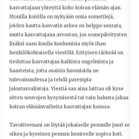
kasvattajaan yhteyttä koko koiran elämän ajan.
Monilla koirilla on nykyään omia sometilejä,
joiden kautta kasvatin arkea on helppo seurata,
mutta kasvattajana arvostan, jos somepäivitysten
lisäksi saan kuulla kuulumisia myös ihan
henkilökohtaisella viestillä. Erityisen tärkeää on
tiedottaa kasvattajaa kaikista ongelmista ja
haasteista, jotta osaisin huomioida ne
tulevaisuudessa ja tehdä parempia
jalostusvalintoja. Viestiä saa aina laittaa oli kyse
sitten neuvojen kysymisestä tai vain halusta jakaa
koiran elämänvaiheita kasvattajan kanssa.
Tavoitteenani on löytää jokaiselle pennulle juuri se
oikea ja kyseisen pennun luonteelle sopiva koti.