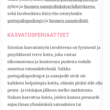
ry
hyn ja
Suomen samojedinkoirayhdistykseen
,
sekä facebookista löytyviin roturyhmiin
portugalinpodengo
ja
Suomen samojedistit
.
KASVATUSPERIAATTEET
Estorian kasvatustyön tavoitteena on fyysisesti ja
psyykkisesti terve koira, joka vastaa
ulkomuotonsa ja luonteensa puolesta rodulle
annettua rotumääritelmää. Vaikka
portugalinpodengot ja samojedit eivät ole
kaikkein helpoimpia koiria, elämän pitäisi silti olla
pentu- ja teiniajan jälkeen melko mutkatonta.
Haluan kasvattaa koiria, joiden kanssa perusarki
sujuu ilman ylimääräisiä sairauksien tai