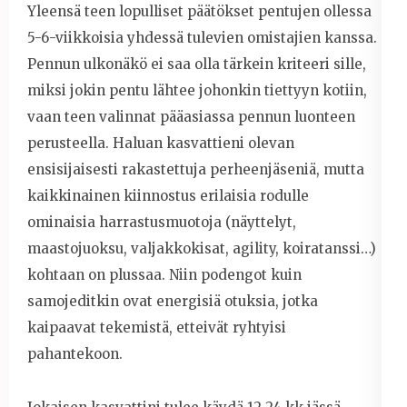
Yleensä teen lopulliset päätökset pentujen ollessa
5-6-viikkoisia yhdessä tulevien omistajien kanssa.
Pennun ulkonäkö ei saa olla tärkein kriteeri sille,
miksi jokin pentu lähtee johonkin tiettyyn kotiin,
vaan teen valinnat pääasiassa pennun luonteen
perusteella. Haluan kasvattieni olevan
ensisijaisesti rakastettuja perheenjäseniä, mutta
kaikkinainen kiinnostus erilaisia rodulle
ominaisia harrastusmuotoja (näyttelyt,
maastojuoksu, valjakkokisat, agility, koiratanssi…)
kohtaan on plussaa. Niin podengot kuin
samojeditkin ovat energisiä otuksia, jotka
kaipaavat tekemistä, etteivät ryhtyisi
pahantekoon.