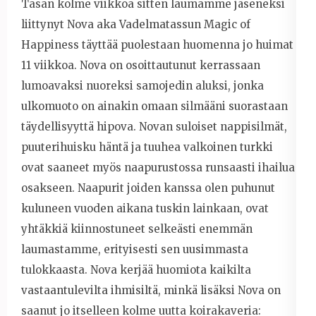
Tasan kolme viikkoa sitten laumamme jäseneksi
liittynyt Nova aka Vadelmatassun Magic of
Happiness täyttää puolestaan huomenna jo huimat
11 viikkoa. Nova on osoittautunut kerrassaan
lumoavaksi nuoreksi samojedin aluksi, jonka
ulkomuoto on ainakin omaan silmääni suorastaan
täydellisyyttä hipova. Novan suloiset nappisilmät,
puuterihuisku häntä ja tuuhea valkoinen turkki
ovat saaneet myös naapurustossa runsaasti ihailua
osakseen. Naapurit joiden kanssa olen puhunut
kuluneen vuoden aikana tuskin lainkaan, ovat
yhtäkkiä kiinnostuneet selkeästi enemmän
laumastamme, erityisesti sen uusimmasta
tulokkaasta. Nova kerjää huomiota kaikilta
vastaantulevilta ihmisiltä, minkä lisäksi Nova on
saanut jo itselleen kolme uutta koirakaveria: