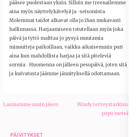
pääsee puolestaan yksin. Silloin me treenailemme
aina myös näyttelykävelyä ja -seisomista.
Molemmat taidot alkavat olla jo ihan mukavasti
hallinnassa. Harjaamiseen totutellaan myös joka
päivä ja tyttö malttaa jo pysyä muutamia
minuutteja paikoillaan, vaikka aikaisemmin puri
aina kun mahdollista harjaa ja sitä piteleviä
sormia . Huomenna on jälleen pesupäivä, joten sitä
ja kuivatusta jäämme jännityksellä odottamaan.
Artikkelien
Laumamme uusin jäsen
Windy terveystarkissa +
selaus
pupu metsällä
PÄIVITYKSET