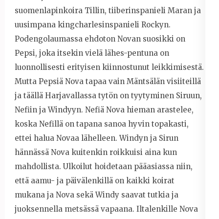
suomenlapinkoira Tillin, tiiberinspanieli Maran ja
uusimpana kingcharlesinspanieli Rockyn.
Podengolaumassa ehdoton Novan suosikki on
Pepsi, joka itsekin vielä lähes-pentuna on
luonnollisesti erityisen kiinnostunut leikkimisestä.
Mutta Pepsiä Nova tapaa vain Mäntsälän visiiteillä
ja täällä Harjavallassa tytön on tyytyminen Siruun,
Nefiin ja Windyyn. Nefiä Nova hieman arastelee,
koska Nefillä on tapana sanoa hyvin topakasti,
ettei halua Novaa lähelleen. Windyn ja Sirun
hännässä Nova kuitenkin roikkuisi aina kun
mahdollista. Ulkoilut hoidetaan pääasiassa niin,
että aamu- ja päivälenkillä on kaikki koirat
mukana ja Nova sekä Windy saavat tutkia ja
juoksennella metsässä vapaana. Iltalenkille Nova