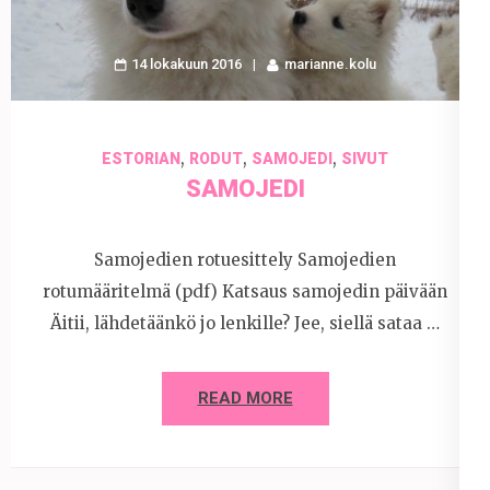
14 lokakuun 2016
marianne.kolu
,
,
,
ESTORIAN
RODUT
SAMOJEDI
SIVUT
SAMOJEDI
Samojedien rotuesittely Samojedien
rotumääritelmä (pdf) Katsaus samojedin päivään
Äitii, lähdetäänkö jo lenkille? Jee, siellä sataa …
READ MORE