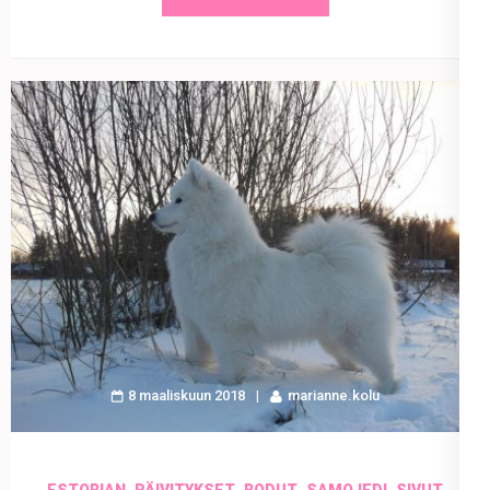
8 maaliskuun 2018
marianne.kolu
,
,
,
,
ESTORIAN
PÄIVITYKSET
RODUT
SAMOJEDI
SIVUT