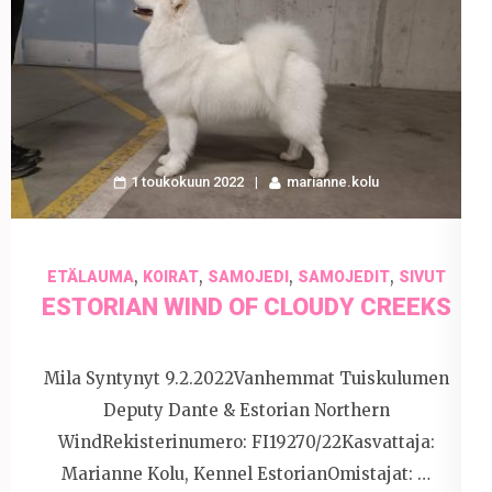
1 toukokuun 2022
marianne.kolu
,
,
,
,
ETÄLAUMA
KOIRAT
SAMOJEDI
SAMOJEDIT
SIVUT
ESTORIAN WIND OF CLOUDY CREEKS
Mila Syntynyt 9.2.2022Vanhemmat Tuiskulumen
Deputy Dante & Estorian Northern
WindRekisterinumero: FI19270/22Kasvattaja:
Marianne Kolu, Kennel EstorianOmistajat: …