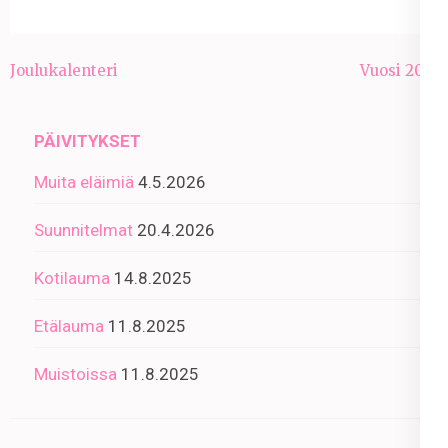
Artikkelien
Joulukalenteri
Vuosi 2014
selaus
PÄIVITYKSET
Muita eläimiä
4.5.2026
Suunnitelmat
20.4.2026
Kotilauma
14.8.2025
Etälauma
11.8.2025
Muistoissa
11.8.2025