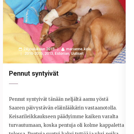
24 joulukuun 2013
marianne.kolu
2010-2015
,
2013
,
Estorian
,
Uutiset
Pennut syntyivät
Pennut syntyivät tänään neljältä aamu yöstä
Saaren päivystävän eläinlääkärin vastaanotolla.
Keisarileikkaukseen päädyimme kaiken varalta
turvautumaan, koska pentuja oli kolme kappaletta
tulossa. Pentuja syntyi kaksi tyttöä ja yksi poika.