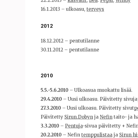
22.2.2013 –
kasvatit
,
Bea
.
Pepsi
,
Windy
16.1.2013 – ulkoasu,
terveys
2012
18.12.2012 – pentutilanne
30.11.2012 – pentutilanne
2010
5.5.-5.6.2010
– Ulkoasua muokattu lisää.
29.4.2010
– Uusi ulkoasu. Päivitetty sivuja
27.3.2010
– Uusi ulkoasu. Päivitetty sivut
p
Päivitetty
Sirun
,
Dobyn
ja
Nefin
taito- ja h
3.3.2010
–
Pentuja
-sivua päivitetty + Nefi
20.2.2010
– Nefin
temppulistaa
ja
Sirun h