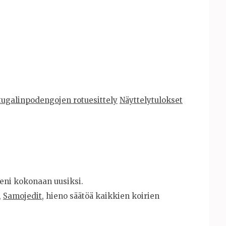
tugalinpodengojen rotuesittely
Näyttelytulokset
meni kokonaan uusiksi.
,
Samojedit
, hieno säätöä kaikkien koirien