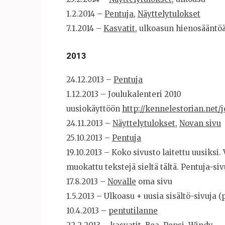
1.2.2014 –
Pentuja
,
Näyttelytulokset
7.1.2014 –
Kasvatit
, ulkoasun hienosääntö
2013
24.12.2013 –
Pentuja
1.12.2013 – Joulukalenteri 2010
uusiokäyttöön
http://kennelestorian.net/
24.11.2013 –
Näyttelytulokset,
Novan sivu
25.10.2013 –
Pentuja
19.10.2013 – Koko sivusto laitettu uusiksi. 
muokattu tekstejä sieltä tältä. Pentuja-siv
17.8.2013 –
Novalle
oma sivu
1.5.2013 – Ulkoasu + uusia sisältö-sivuja (
10.4.2013 –
pentutilanne