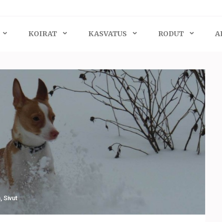
KOIRAT
KASVATUS
RODUT
A
n
,
Sivut