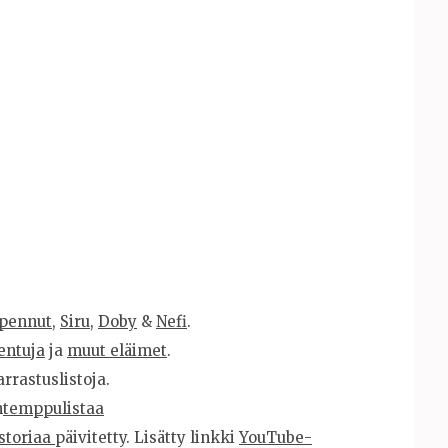
pennut
,
Siru
,
Doby
&
Nefi
.
entuja
ja
muut eläimet
.
arrastuslistoja.
n
temppulistaa
istoriaa
päivitetty. Lisätty linkki
YouTube-