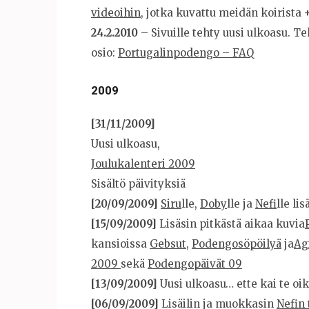
videoihin
, jotka kuvattu meidän koirista 
24.2.2010
– Sivuille tehty uusi ulkoasu. Tek
osio:
Portugalinpodengo – FAQ
2009
[31/11/2009]
Uusi ulkoasu,
Joulukalenteri 2009
Sisältö päivityksiä
[20/09/2009]
Siru
lle,
Doby
lle ja
Nefi
lle li
[15/09/2009]
Lisäsin pitkästä aikaa kuvia
kansioissa
Gebsut
,
Podengosöpöilyä
ja
Agi
2009
sekä
Podengopäivät 09
[13/09/2009]
Uusi ulkoasu… ette kai te oike
[06/09/2009]
Lisäilin ja muokkasin
Nefin