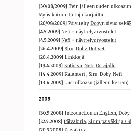
[30/08/2009]
Tein jälleen uuden ulkoasun. 
Myös koirien tietoja korjailtu.
[20/08/2009]
Päivitelty
Doby
n sivua sekä
[4.5.2009]
Nefi
+
näyttelyarvostelut
[4.5.2009]
Nefi
+
näyttelyarvostelut
[26.4.2009]
Siru
,
Doby
,
Uutiset
[20.4.2009]
Linkkejä
[19.4.2009]
Kotisivu
,
Nefi
,
Ostajalle
[14.4.2009]
Kalenteri
,
Siru
,
Doby
,
Nefi
[13.4.2009]
Uusi ulkoasu (jälleen kerran)
2008
[30.5.2008]
Introduction in English
,
Doby 
[22.5.2008]
Päiväkirja
,
Sirun päiväkirja / S
[20.5.2008]
Päiväkirja