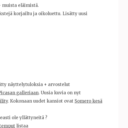
+ muista eläimistä.
stejä korjailtu ja oikoluettu. Lisätty uusi
sätty näyttelytuloksia + arvostelut
Picasan galleriaan
. Uusia kuvia on nyt
lity
. Kokonaan uudet kansiot ovat
Somero kesä
asti ole yllättyneitä ?
 temput
listaa