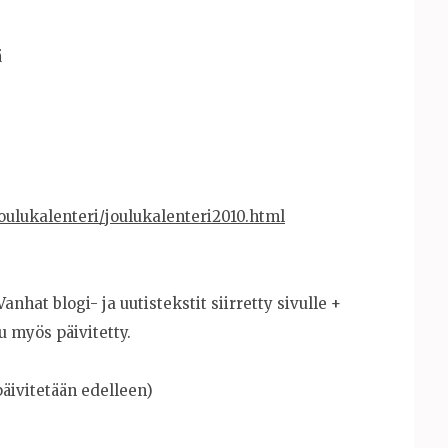
ä
joulukalenteri/joulukalenteri2010.html
Vanhat blogi- ja uutistekstit siirretty sivulle +
u myös päivitetty.
päivitetään edelleen)