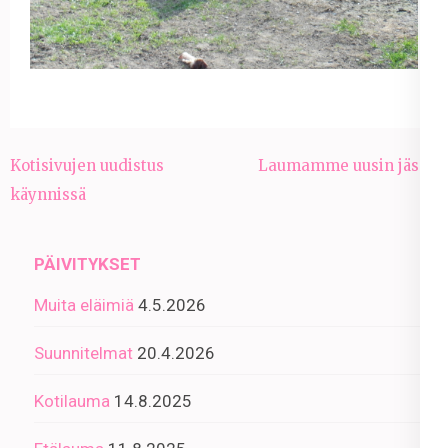
Artikkelien
Kotisivujen uudistus
Laumamme uusin jäsen
selaus
käynnissä
PÄIVITYKSET
Muita eläimiä
4.5.2026
Suunnitelmat
20.4.2026
Kotilauma
14.8.2025