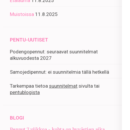
Etälauma
11.8.2025
Muistoissa
11.8.2025
PENTU-UUTISET
Podengopennut: seuraavat suunnitelmat
alkuvuodesta 2027
Samojedipennut: ei suunnitelmia tällä hetkellä
Tarkempaa tietoa
suunnitelmat
sivulta tai
pentublogista
BLOGI
Pennut 7 viikkoa - kohta on hyvästien aika