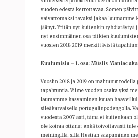
Viimeisestä pitkästä uutisesta on hurahtanu
vuoden edestä kerrottavaa. Somen päivitt
vaivattomaksi tavaksi jakaa laumamme kuu
jäänyt. Yritän nyt kuitenkin ryhdistäytyä 
nyt ensimmäinen osa pitkien kuulumisten 
vuosien 2018-2019 merkittävistä tapahtum
Kuulumisia – 1. osa: Müslis Maniac aka
Vuosiin 2018 ja 2019 on mahtunut todella 
tapahtumia. Viime vuoden osalta yksi mer
laumamme kasvaminen kauan haaveillulla 
sileäkarvaisella portugalinpodengolla. Va
vuodesta 2007 asti, tämä ei kuitenkaan oll
ole koiraa ottanut enkä toivottavasti tul
meiningillä, sillä Hestian saapuminen 