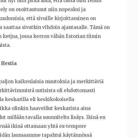
t nyt niin pitkä aika, että tässä olisi reilun
ely on osoittautunut niin nopeaksi ja
lumisia, että sivuille kirjoittaminen on
ja saattaa sivutkin vihdoin ajantasalle. Tämä on
ketjua, jossa kerron vähän Estorian tiimin
ista.
 Hestia
paljon kaikenlaisia muutoksia ja merkittäviä
kittävimmistä uutisista oli ehdottomasti
keskarilla eli keskikokoisella
ikka olinkin haaveillut keskarista aina
ut millään tavalla suunniteltu lisäys. Ikinä en
e enää ikinä ottamaan yhtä ex-tempore
meidän laumaamme tapahtui käytännössä