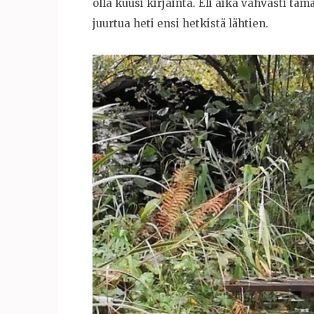
olla kuusi kirjainta. Eli aika vahvasti t
juurtua heti ensi hetkistä lähtien.