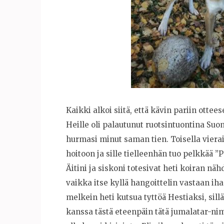
Kaikki alkoi siitä, että kävin pariin ottee
Heille oli palautunut ruotsintuontina Suo
hurmasi minut saman tien. Toisella vierai
hoitoon ja sille tielleenhän tuo pelkkää ”P
Äitini ja siskoni totesivat heti koiran näh
vaikka itse kyllä hangoittelin vastaan iha
melkein heti kutsua tyttöä Hestiaksi, sillä
kanssa tästä eteenpäin tätä jumalatar-nim