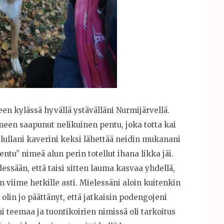
seen kylässä hyvällä ystävälläni Nurmijärvellä.
meen saapunut nelikuinen pentu, joka totta kai
lullani kaverini keksi lähettää neidin mukanani
entu” nimeä alun perin totellut ihana likka jäi.
dessään, että taisi sitten lauma kasvaa yhdellä,
n viime hetkille asti. Mielessäni aloin kuitenkin
 olin jo päättänyt, että jatkaisin podengojeni
i teemaa ja tuontikoirien nimissä oli tarkoitus