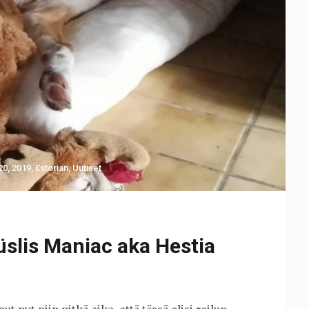
20
,
2019
,
Estorian
,
Uutiset
üslis Maniac aka Hestia