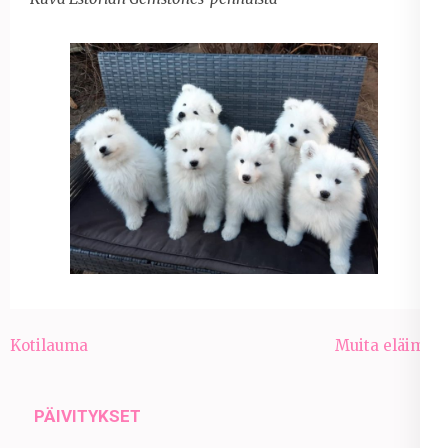
Artikkelien
Kotilauma
Muita eläimiä
selaus
PÄIVITYKSET