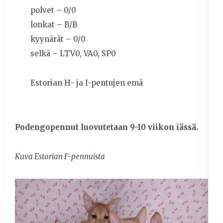
polvet – 0/0
lonkat – B/B
kyynärät – 0/0
selkä – LTV0, VA0, SP0
Estorian H- ja I-pentujen emä
Podengopennut luovutetaan 9-10 viikon iässä.
Kuva Estorian F-pennuista