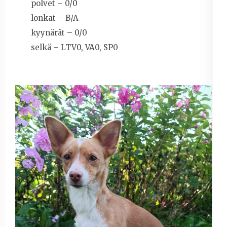
polvet – 0/0
lonkat – B/A
kyynärät – 0/0
selkä – LTV0, VA0, SP0