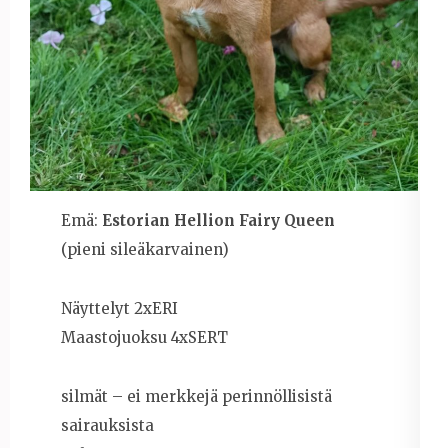
Emä:
Estorian Hellion Fairy Queen
(pieni sileäkarvainen)
Näyttelyt 2xERI
Maastojuoksu 4xSERT
silmät – ei merkkejä perinnöllisistä
sairauksista