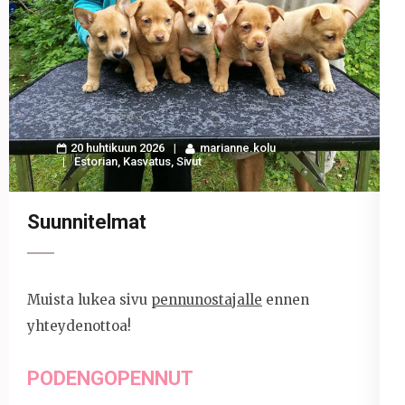
20 huhtikuun 2026
marianne.kolu
Estorian
,
Kasvatus
,
Sivut
Suunnitelmat
Muista lukea sivu
pennunostajalle
ennen
yhteydenottoa!
PODENGOPENNUT