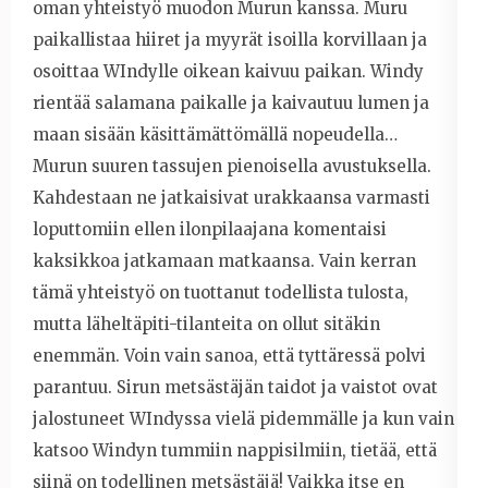
oman yhteistyö muodon Murun kanssa. Muru
paikallistaa hiiret ja myyrät isoilla korvillaan ja
osoittaa WIndylle oikean kaivuu paikan. Windy
rientää salamana paikalle ja kaivautuu lumen ja
maan sisään käsittämättömällä nopeudella…
Murun suuren tassujen pienoisella avustuksella.
Kahdestaan ne jatkaisivat urakkaansa varmasti
loputtomiin ellen ilonpilaajana komentaisi
kaksikkoa jatkamaan matkaansa. Vain kerran
tämä yhteistyö on tuottanut todellista tulosta,
mutta läheltäpiti-tilanteita on ollut sitäkin
enemmän. Voin vain sanoa, että tyttäressä polvi
parantuu. Sirun metsästäjän taidot ja vaistot ovat
jalostuneet WIndyssa vielä pidemmälle ja kun vain
katsoo Windyn tummiin nappisilmiin, tietää, että
siinä on todellinen metsästäjä! Vaikka itse en