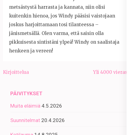
metsästystä harrasta ja kannata, niin olisi
kuitenkin hienoa, jos Windy pääsisi vaistojaan
joskus harjoittamaan tosi tilanteessa –
jänismetsällä. Olen varma, että saisin olla
pikkuisesta sintistäni ylpeä! Windy on saalistaja
henkeen ja vereen!
Artikkelien
Kirjoittelua
Yli 4000 vierasta
selaus
PÄIVITYKSET
Muita eläimiä
4.5.2026
Suunnitelmat
20.4.2026
Kotilauma
14.8.2025