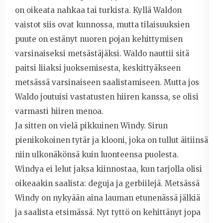
on oikeata nahkaa tai turkista. Kyllä Waldon
vaistot siis ovat kunnossa, mutta tilaisuuksien
puute on estänyt nuoren pojan kehittymisen
varsinaiseksi metsästäjäksi. Waldo nauttii sitä
paitsi liiaksi juoksemisesta, keskittyäkseen
metsässä varsinaiseen saalistamiseen. Mutta jos
Waldo joutuisi vastatusten hiiren kanssa, se olisi
varmasti hiiren menoa.
Ja sitten on vielä pikkuinen Windy. Sirun
pienikokoinen tytär ja klooni, joka on tullut äitiinsä
niin ulkonäkönsä kuin luonteensa puolesta.
Windya ei lelut jaksa kiinnostaa, kun tarjolla olisi
oikeaakin saalista: deguja ja gerbiilejä. Metsässä
Windy on nykyään aina lauman etunenässä jälkiä
ja saalista etsimässä. Nyt tyttö on kehittänyt jopa