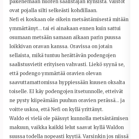
pakenemaan nuoren saalistajan kynsistä. Vaistot
ovat pojalla silti selkeästi kohdillaan.
Nefi ei koskaan ole oikein metsästämisestä mitään
ymmärtänyt… tai ei ainakaan ennen kuin sattui
osumaan metsään samaan aikaan parin puussa
loikkivan oravan kanssa. Oravissa on jotain
sellaista, mikä tuntuu herättävän podengojen
saalistusvietit erityisen vahvasti. Liekö syynä se,
että podengo ymmärtää oravien olevan
saavuttamattomissa hyppiessään kuusen oksalta
toiselle. EI käy podengojen itsetunnolle, etteivät
ne pysty kiipeämään puuhun oravien perässä… ja
voitte uskoa, että Nefi on kyllä yrittänyt.
Waldo ei vielä ole päässyt kunnolla metsästämisen
makuun, vaikka kaikki lelut saavat kyllä Waldon
suussa todella nopeasti kyytiä. Varsinkin jos niissä