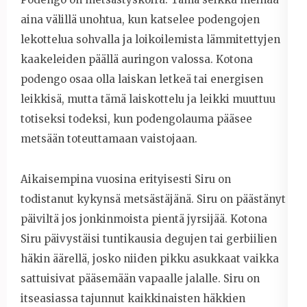
aina välillä unohtua, kun katselee podengojen
lekottelua sohvalla ja loikoilemista lämmitettyjen
kaakeleiden päällä auringon valossa. Kotona
podengo osaa olla laiskan letkeä tai energisen
leikkisä, mutta tämä laiskottelu ja leikki muuttuu
totiseksi todeksi, kun podengolauma pääsee
metsään toteuttamaan vaistojaan.
Aikaisempina vuosina erityisesti Siru on
todistanut kykynsä metsästäjänä. Siru on päästänyt
päiviltä jos jonkinmoista pientä jyrsijää. Kotona
Siru päivystäisi tuntikausia degujen tai gerbiilien
häkin äärellä, josko niiden pikku asukkaat vaikka
sattuisivat pääsemään vapaalle jalalle. Siru on
itseasiassa tajunnut kaikkinaisten häkkien