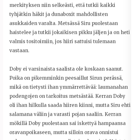
merkityksen niin selkeästi, että tutkii kaikki
tyhjätkin häkit ja dunaboxit mahdollisten
asukkaiden varalta. Metsässä Siru puolestaan
haistelee ja tutkii jokaikisen pikku jäljen ja on heti
valmis tositoimiin, jos hiiri sattuisi tulemaan
vastaan.
Doby ei varsinaista saalista ole koskaan saanut.
Poika on pikemminkin peesaillut Sirun perässä,
mikä on tietysti ihan ymmärrettävää: laumanahan
podengojen on tarkoitus metsästää. Kerran Doby
oli ihan hilkulla saada hiiren kiinni, mutta Siru ehti
salamana väliin ja varasti pojan saaliin. Kerran
mökillä Doby puolestaan sai iskettyä hampaansa
oravanpoikaseen, mutta silloin orava onnistui